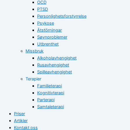
OCD
PTSD
Personlighetsforstyrrelse
Psykose
Ätstörningar
Søvnproblemer
Utbrenthet
Missbruk
Alkoholavhengighet
Rusavhengighet
Spilleavhengighet
Terapier
Familieterapi
Kognitivterapi
Parterapi
Samtaleterapi
Priser
Artikler
Kontakt oss