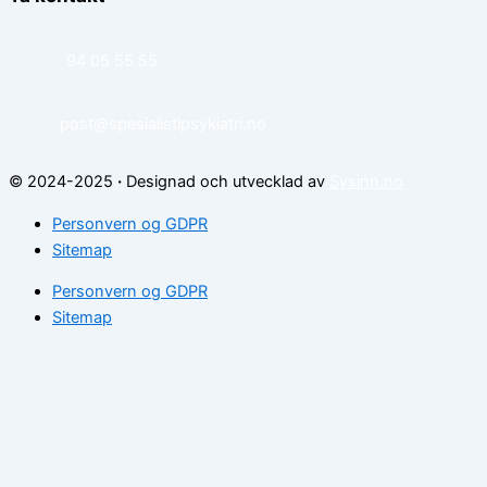
94 05 55 55
post@spesialistipsykiatri.no
© 2024-2025
·
Designad och utvecklad av
Sysinn.no
Personvern og GDPR
Sitemap
Personvern og GDPR
Sitemap