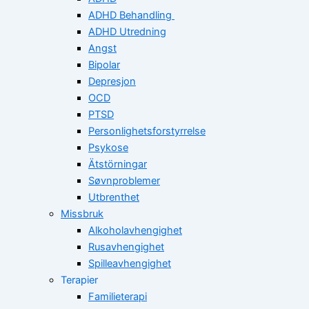
ADHD Behandling
ADHD Utredning
Angst
Bipolar
Depresjon
OCD
PTSD
Personlighetsforstyrrelse
Psykose
Ätstörningar
Søvnproblemer
Utbrenthet
Missbruk
Alkoholavhengighet
Rusavhengighet
Spilleavhengighet
Terapier
Familieterapi