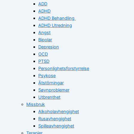
ADD
ADHD
ADHD Behandling
ADHD Utredning
Angst
Bipolar
Depresjon
OCD
PTSD
Personlighetsforstyrrelse
Psykose
Ätstörningar
Søvnproblemer
Utbrenthet
Missbruk
Alkoholavhengighet
Rusavhengighet
Spilleavhengighet
Terapier