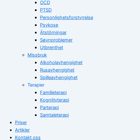
OCD
PTSD
Personlighetsforstyrrelse
Psykose
Ätstörningar
Søvnproblemer
Utbrenthet
Missbruk
Alkoholavhengighet
Rusavhengighet
Spilleavhengighet
Terapier
Familieterapi
Kognitivterapi
Parterapi
Samtaleterapi
Priser
Artikler
Kontakt oss