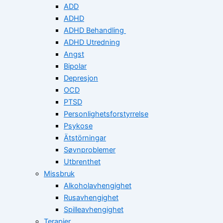
ADD
ADHD
ADHD Behandling
ADHD Utredning
Angst
Bipolar
Depresjon
OCD
PTSD
Personlighetsforstyrrelse
Psykose
Ätstörningar
Søvnproblemer
Utbrenthet
Missbruk
Alkoholavhengighet
Rusavhengighet
Spilleavhengighet
Terapier