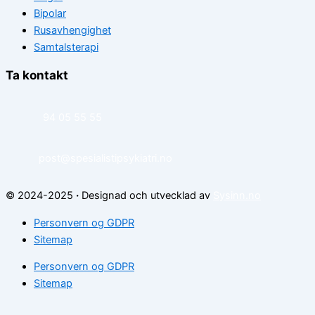
Bipolar
Rusavhengighet
Samtalsterapi
Ta kontakt
94 05 55 55
post@spesialistipsykiatri.no
© 2024-2025
·
Designad och utvecklad av
Sysinn.no
Personvern og GDPR
Sitemap
Personvern og GDPR
Sitemap