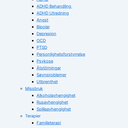
ADHD Behandling
ADHD Utredning
Angst
Bipolar
Depresjon
OCD
PTSD
Personlighetsforstyrrelse
Psykose
Ätstörningar
Søvnproblemer
Utbrenthet
Missbruk
Alkoholavhengighet
Rusavhengighet
Spilleavhengighet
Terapier
Familieterapi