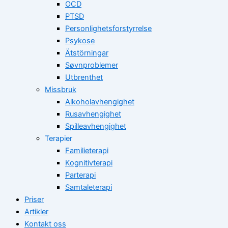
OCD
PTSD
Personlighetsforstyrrelse
Psykose
Ätstörningar
Søvnproblemer
Utbrenthet
Missbruk
Alkoholavhengighet
Rusavhengighet
Spilleavhengighet
Terapier
Familieterapi
Kognitivterapi
Parterapi
Samtaleterapi
Priser
Artikler
Kontakt oss