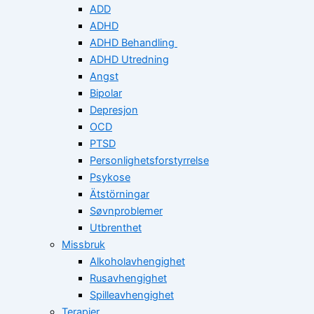
ADD
ADHD
ADHD Behandling
ADHD Utredning
Angst
Bipolar
Depresjon
OCD
PTSD
Personlighetsforstyrrelse
Psykose
Ätstörningar
Søvnproblemer
Utbrenthet
Missbruk
Alkoholavhengighet
Rusavhengighet
Spilleavhengighet
Terapier