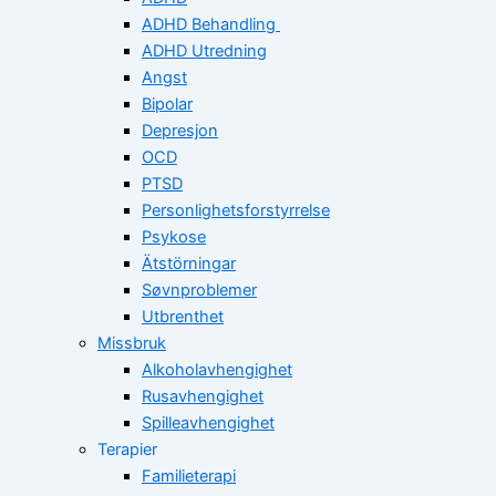
ADHD Behandling
ADHD Utredning
Angst
Bipolar
Depresjon
OCD
PTSD
Personlighetsforstyrrelse
Psykose
Ätstörningar
Søvnproblemer
Utbrenthet
Missbruk
Alkoholavhengighet
Rusavhengighet
Spilleavhengighet
Terapier
Familieterapi