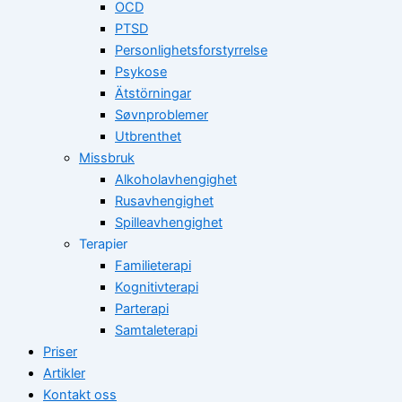
OCD
PTSD
Personlighetsforstyrrelse
Psykose
Ätstörningar
Søvnproblemer
Utbrenthet
Missbruk
Alkoholavhengighet
Rusavhengighet
Spilleavhengighet
Terapier
Familieterapi
Kognitivterapi
Parterapi
Samtaleterapi
Priser
Artikler
Kontakt oss