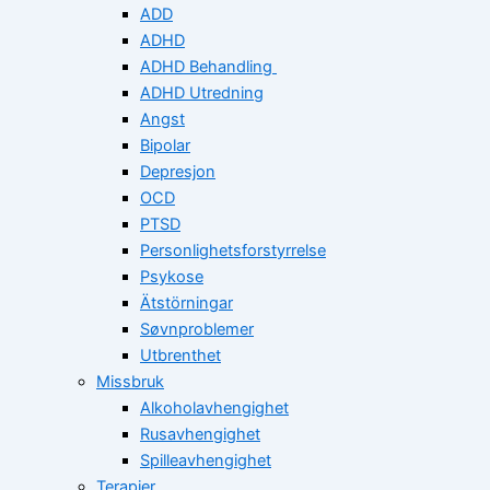
ADD
ADHD
ADHD Behandling
ADHD Utredning
Angst
Bipolar
Depresjon
OCD
PTSD
Personlighetsforstyrrelse
Psykose
Ätstörningar
Søvnproblemer
Utbrenthet
Missbruk
Alkoholavhengighet
Rusavhengighet
Spilleavhengighet
Terapier