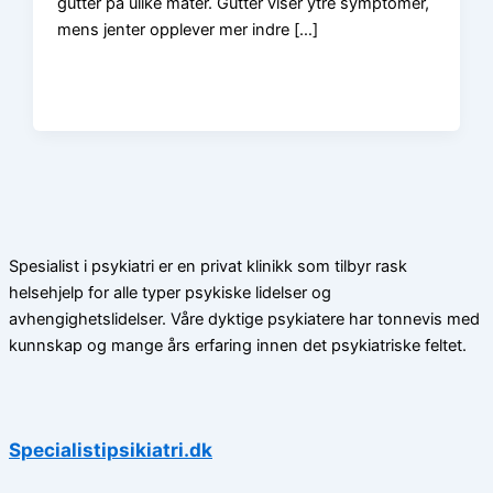
gutter på ulike måter. Gutter viser ytre symptomer,
mens jenter opplever mer indre […]
Spesialist i psykiatri er en privat klinikk som tilbyr rask
helsehjelp for alle typer psykiske lidelser og
avhengighetslidelser. Våre dyktige psykiatere har tonnevis med
kunnskap og mange års erfaring innen det psykiatriske feltet.
Specialistipsikiatri.dk