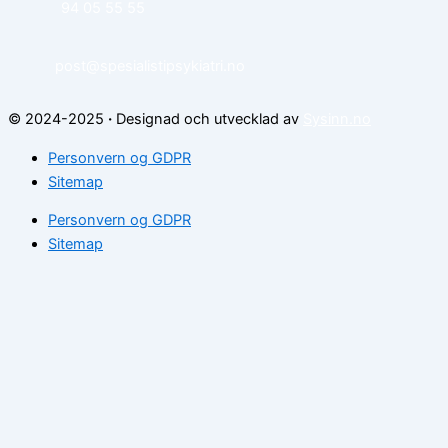
94 05 55 55
post@spesialistipsykiatri.no
© 2024-2025
·
Designad och utvecklad av
Sysinn.no
Personvern og GDPR
Sitemap
Personvern og GDPR
Sitemap