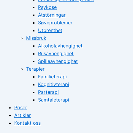
Psykose
Ätstörningar
Søvnproblemer
Utbrenthet
Missbruk
Alkoholavhengighet
Rusavhengighet
Spilleavhengighet
Terapier
Familieterapi
Kognitivterapi
Parterapi
Samtaleterapi
Priser
Artikler
Kontakt oss