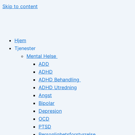
Skip to content
Hjem
Tjenester
Mental Helse
ADD
ADHD
ADHD Behandling
ADHD Utredning
Angst
Bipolar
Depresjon
OCD
PTSD
Personlighetsforstyrrelse