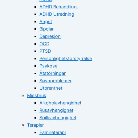
ADHD Behandling
ADHD Utredning
Angst
Bipolar
Depresjon
OCD
PTSD
Personlighetsforstyrrelse
Psykose
Ätstörningar
Søvnproblemer
Utbrenthet
Missbruk
Alkoholavhengighet
Rusavhengighet
Spilleavhengighet
Terapier
Familieterapi