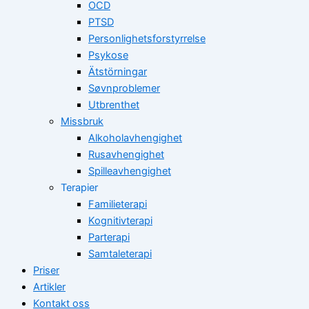
OCD
PTSD
Personlighetsforstyrrelse
Psykose
Ätstörningar
Søvnproblemer
Utbrenthet
Missbruk
Alkoholavhengighet
Rusavhengighet
Spilleavhengighet
Terapier
Familieterapi
Kognitivterapi
Parterapi
Samtaleterapi
Priser
Artikler
Kontakt oss