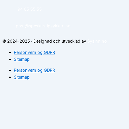
94 05 55 55
post@spesialistipsykiatri.no
© 2024-2025
·
Designad och utvecklad av
Sysinn.no
Personvern og GDPR
Sitemap
Personvern og GDPR
Sitemap