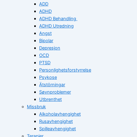
ADD
ADHD
ADHD Behandling
ADHD Utredning
Angst
Bipolar
Depresjon
OCD
PTSD
Personlighetsforstyrrelse
Psykose
Ätstörningar
Søvnproblemer
Utbrenthet
Missbruk
Alkoholavhengighet
Rusavhengighet
Spilleavhengighet
Terapier