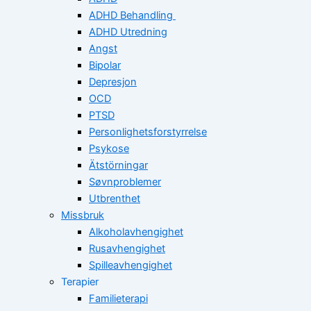
ADHD Behandling
ADHD Utredning
Angst
Bipolar
Depresjon
OCD
PTSD
Personlighetsforstyrrelse
Psykose
Ätstörningar
Søvnproblemer
Utbrenthet
Missbruk
Alkoholavhengighet
Rusavhengighet
Spilleavhengighet
Terapier
Familieterapi