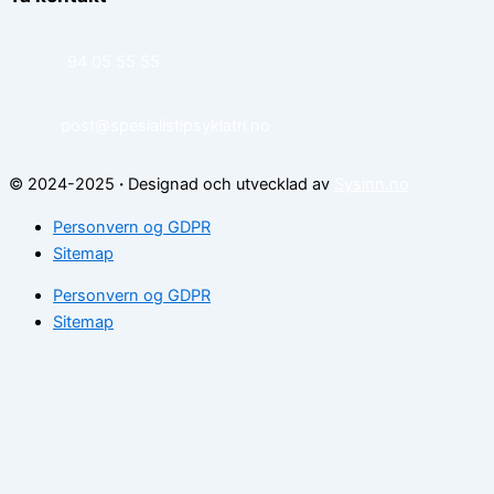
94 05 55 55
post@spesialistipsykiatri.no
© 2024-2025
·
Designad och utvecklad av
Sysinn.no
Personvern og GDPR
Sitemap
Personvern og GDPR
Sitemap