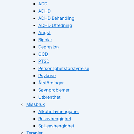
ADD
ADHD
ADHD Behandling
ADHD Utredning
Angst
Bipolar
Depresjon
OCD
PTSD
Personlighetsforstyrrelse
Psykose
Ätstörningar
Søvnproblemer
Utbrenthet
Missbruk
Alkoholavhengighet
Rusavhengighet
Spilleavhengighet
Terapier