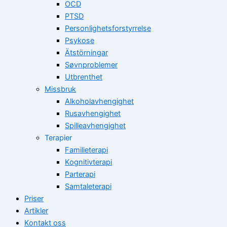
OCD
PTSD
Personlighetsforstyrrelse
Psykose
Ätstörningar
Søvnproblemer
Utbrenthet
Missbruk
Alkoholavhengighet
Rusavhengighet
Spilleavhengighet
Terapier
Familieterapi
Kognitivterapi
Parterapi
Samtaleterapi
Priser
Artikler
Kontakt oss