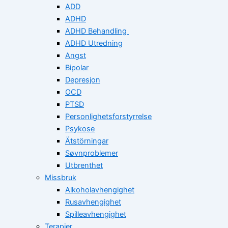
ADD
ADHD
ADHD Behandling
ADHD Utredning
Angst
Bipolar
Depresjon
OCD
PTSD
Personlighetsforstyrrelse
Psykose
Ätstörningar
Søvnproblemer
Utbrenthet
Missbruk
Alkoholavhengighet
Rusavhengighet
Spilleavhengighet
Terapier