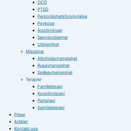
OCD
PTSD
Personlighetsforstyrrelse
Psykose
Ätstörningar
Søvnproblemer
Utbrenthet
Missbruk
Alkoholavhengighet
Rusavhengighet
Spilleavhengighet
Terapier
Familieterapi
Kognitivterapi
Parterapi
Samtaleterapi
Priser
Artikler
Kontakt oss