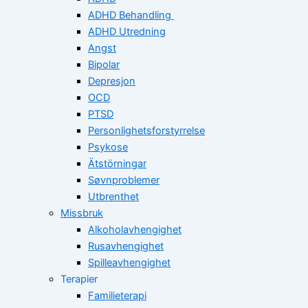
ADHD Behandling
ADHD Utredning
Angst
Bipolar
Depresjon
OCD
PTSD
Personlighetsforstyrrelse
Psykose
Ätstörningar
Søvnproblemer
Utbrenthet
Missbruk
Alkoholavhengighet
Rusavhengighet
Spilleavhengighet
Terapier
Familieterapi