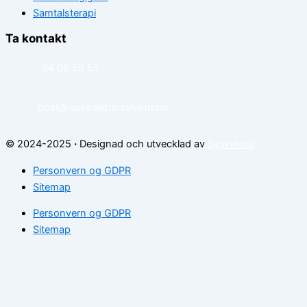
Samtalsterapi
Ta kontakt
94 05 55 55
post@spesialistipsykiatri.no
© 2024-2025
·
Designad och utvecklad av
Sysinn.no
Personvern og GDPR
Sitemap
Personvern og GDPR
Sitemap