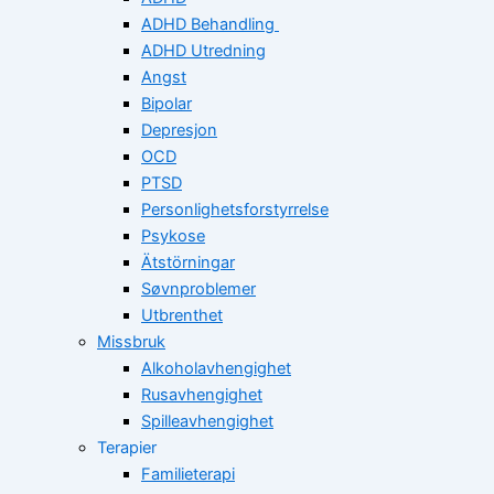
ADHD Behandling
ADHD Utredning
Angst
Bipolar
Depresjon
OCD
PTSD
Personlighetsforstyrrelse
Psykose
Ätstörningar
Søvnproblemer
Utbrenthet
Missbruk
Alkoholavhengighet
Rusavhengighet
Spilleavhengighet
Terapier
Familieterapi