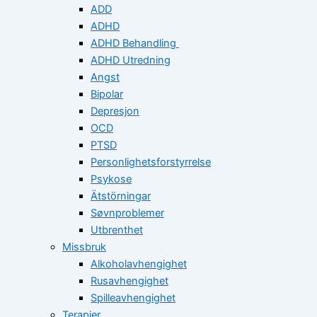
ADD
ADHD
ADHD Behandling
ADHD Utredning
Angst
Bipolar
Depresjon
OCD
PTSD
Personlighetsforstyrrelse
Psykose
Ätstörningar
Søvnproblemer
Utbrenthet
Missbruk
Alkoholavhengighet
Rusavhengighet
Spilleavhengighet
Terapier