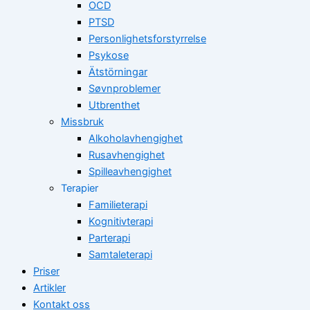
OCD
PTSD
Personlighetsforstyrrelse
Psykose
Ätstörningar
Søvnproblemer
Utbrenthet
Missbruk
Alkoholavhengighet
Rusavhengighet
Spilleavhengighet
Terapier
Familieterapi
Kognitivterapi
Parterapi
Samtaleterapi
Priser
Artikler
Kontakt oss