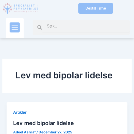
Skip
Bestill Time
to
content
Search
Search
Kontakt oss
Lev med bipolar lidelse
Artikler
Lev med bipolar lidelse
Adeel Ashraf
/
December 27, 2025