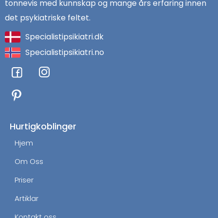
tonnevis med kunnskap og mange års erfaring innen
det psykiatriske feltet.
Specialistipsikiatri.dk
Specialistipsikiatri.no
F
I
a
n
c
s
e
t
b
a
o
g
Hurtigkoblinger
o
r
Hjem
k
a
m
Om Oss
Priser
Artiklar
Kontakt oss