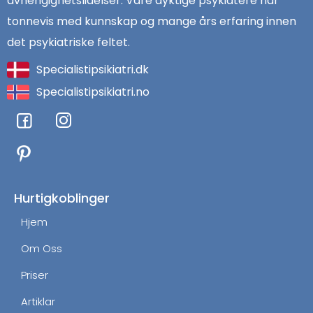
avhengighetslidelser. Våre dyktige psykiatere har
tonnevis med kunnskap og mange års erfaring innen
det psykiatriske feltet.
Specialistipsikiatri.dk
Specialistipsikiatri.no
F
I
a
n
c
s
e
t
b
a
o
g
Hurtigkoblinger
o
r
Hjem
k
a
m
Om Oss
Priser
Artiklar