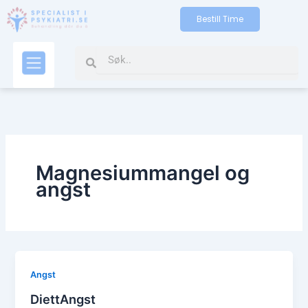
Skip
Bestill Time
to
content
Search
Search
Kontakt oss
Magnesiummangel og
angst
Angst
DiettAngst