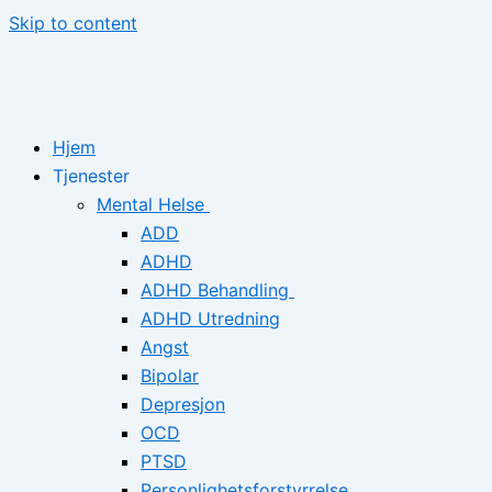
Skip to content
Hjem
Tjenester
Mental Helse
ADD
ADHD
ADHD Behandling
ADHD Utredning
Angst
Bipolar
Depresjon
OCD
PTSD
Personlighetsforstyrrelse