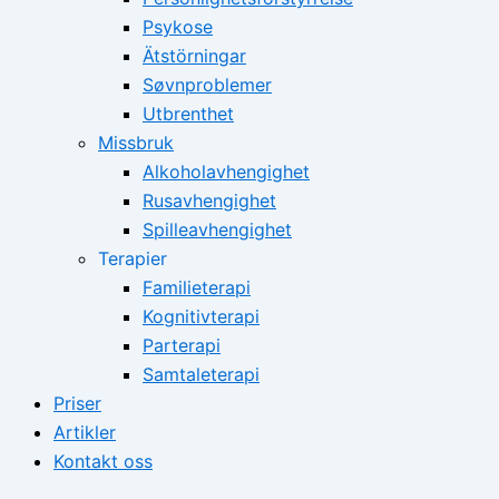
Psykose
Ätstörningar
Søvnproblemer
Utbrenthet
Missbruk
Alkoholavhengighet
Rusavhengighet
Spilleavhengighet
Terapier
Familieterapi
Kognitivterapi
Parterapi
Samtaleterapi
Priser
Artikler
Kontakt oss