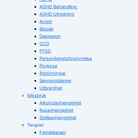
ADHD Behandling
ADHD Utredning
Angst
Bipolar
Depresjon
OCD
PTSD
Personlighetsforstyrrelse
Psykose
Ätstörningar
Søvnproblemer
Utbrenthet
Missbruk
Alkoholavhengighet
Rusavhengighet
Spilleavhengighet
Terapier
Familieterapi