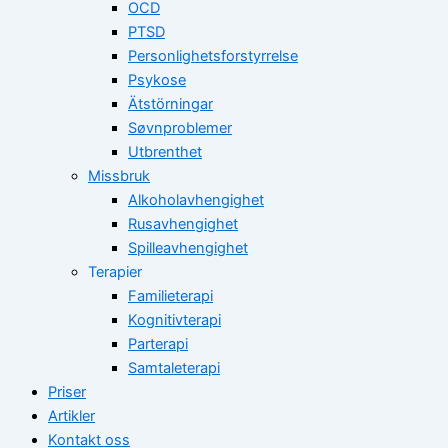
OCD
PTSD
Personlighetsforstyrrelse
Psykose
Ätstörningar
Søvnproblemer
Utbrenthet
Missbruk
Alkoholavhengighet
Rusavhengighet
Spilleavhengighet
Terapier
Familieterapi
Kognitivterapi
Parterapi
Samtaleterapi
Priser
Artikler
Kontakt oss