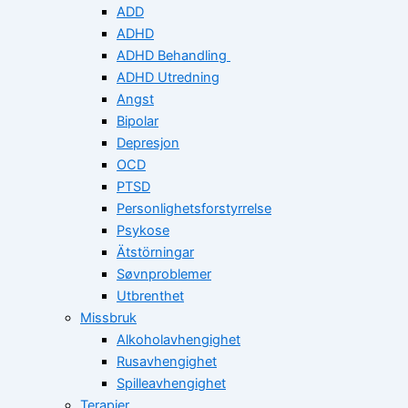
ADD
ADHD
ADHD Behandling
ADHD Utredning
Angst
Bipolar
Depresjon
OCD
PTSD
Personlighetsforstyrrelse
Psykose
Ätstörningar
Søvnproblemer
Utbrenthet
Missbruk
Alkoholavhengighet
Rusavhengighet
Spilleavhengighet
Terapier