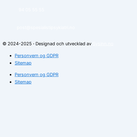
94 05 55 55
post@spesialistipsykiatri.no
© 2024-2025
·
Designad och utvecklad av
Sysinn.no
Personvern og GDPR
Sitemap
Personvern og GDPR
Sitemap