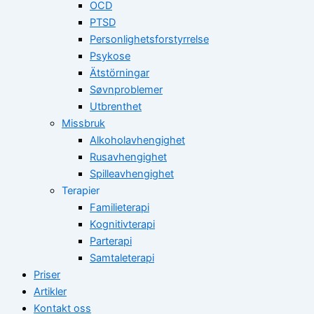
OCD
PTSD
Personlighetsforstyrrelse
Psykose
Ätstörningar
Søvnproblemer
Utbrenthet
Missbruk
Alkoholavhengighet
Rusavhengighet
Spilleavhengighet
Terapier
Familieterapi
Kognitivterapi
Parterapi
Samtaleterapi
Priser
Artikler
Kontakt oss