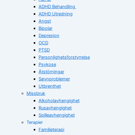
ADHD Behandling
ADHD Utredning
Angst
Bipolar
Depresjon
OCD
PTSD
Personlighetsforstyrrelse
Psykose
Ätstörningar
Søvnproblemer
Utbrenthet
Missbruk
Alkoholavhengighet
Rusavhengighet
Spilleavhengighet
Terapier
Familieterapi