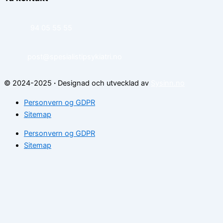
94 05 55 55
post@spesialistipsykiatri.no
© 2024-2025
·
Designad och utvecklad av
Sysinn.no
Personvern og GDPR
Sitemap
Personvern og GDPR
Sitemap