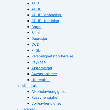
ADD
ADHD
ADHD Behandling
ADHD Utredning
Angst
Bipolar
Depresjon
OCD
PTSD
Personlighetsforstyrrelse
Psykose
Ätstörningar
Søvnproblemer
Utbrenthet
Missbruk
Alkoholavhengighet
Rusavhengighet
Spilleavhengighet
Terapier