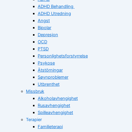
ADHD Behandling
ADHD Utredning
Angst
Bipolar
Depresjon
OCD
PTSD
Personlighetsforstyrrelse
Psykose
Ätstörningar
Søvnproblemer
Utbrenthet
Missbruk
Alkoholavhengighet
Rusavhengighet
Spilleavhengighet
Terapier
Familieterapi