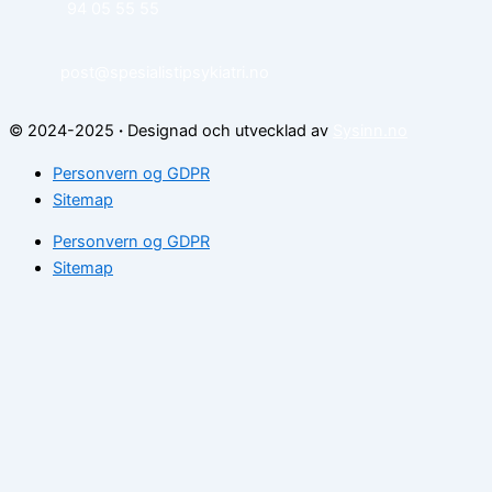
94 05 55 55
post@spesialistipsykiatri.no
© 2024-2025
·
Designad och utvecklad av
Sysinn.no
Personvern og GDPR
Sitemap
Personvern og GDPR
Sitemap