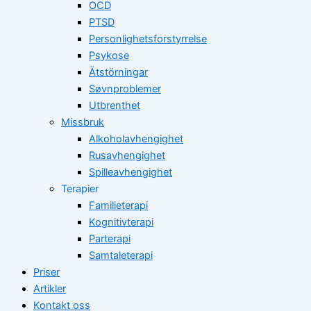
OCD
PTSD
Personlighetsforstyrrelse
Psykose
Ätstörningar
Søvnproblemer
Utbrenthet
Missbruk
Alkoholavhengighet
Rusavhengighet
Spilleavhengighet
Terapier
Familieterapi
Kognitivterapi
Parterapi
Samtaleterapi
Priser
Artikler
Kontakt oss