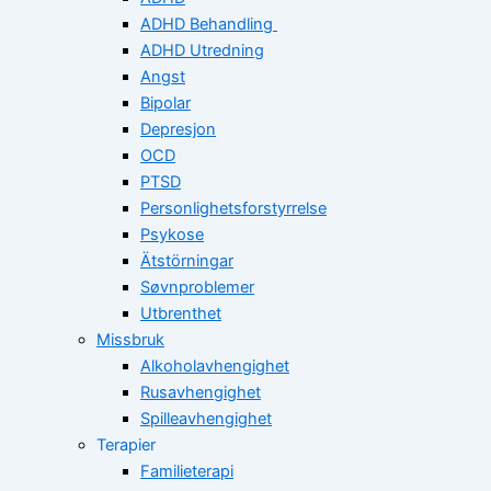
ADHD Behandling
ADHD Utredning
Angst
Bipolar
Depresjon
OCD
PTSD
Personlighetsforstyrrelse
Psykose
Ätstörningar
Søvnproblemer
Utbrenthet
Missbruk
Alkoholavhengighet
Rusavhengighet
Spilleavhengighet
Terapier
Familieterapi