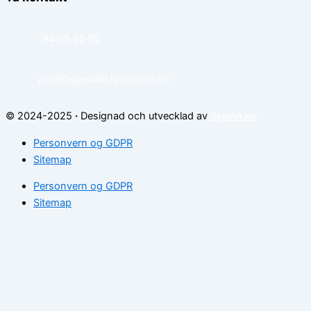
94 05 55 55
post@spesialistipsykiatri.no
© 2024-2025
·
Designad och utvecklad av
Sysinn.no
Personvern og GDPR
Sitemap
Personvern og GDPR
Sitemap