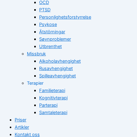
OCD
PTSD
Personlighetsforstyrrelse
Psykose
Ätstörningar
Søvnproblemer
Utbrenthet
Missbruk
Alkoholavhengighet
Rusavhengighet
Spilleavhengighet
Terapier
Familieterapi
Kognitivterapi
Parterapi
Samtaleterapi
Priser
Artikler
Kontakt oss