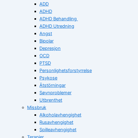
ADD
ADHD
ADHD Behandling
ADHD Utredning
Angst
Bipolar
Depresjon
OCD
PTSD
Personlighetsforstyrrelse
Psykose
Ätstörningar
Søvnproblemer
Utbrenthet
Missbruk
Alkoholavhengighet
Rusavhengighet
Spilleavhengighet
Terapier