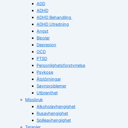
ADD
ADHD
ADHD Behandling
ADHD Utredning
Angst
Bipolar
Depresjon
OCD
PTSD
Personlighetsforstyrrelse
Psykose
Ätstörningar
Søvnproblemer
Utbrenthet
Missbruk
Alkoholavhengighet
Rusavhengighet
Spilleavhengighet
Terapier