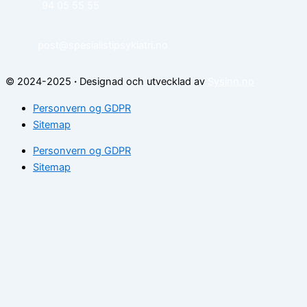
94 05 55 55
post@spesialistipsykiatri.no
© 2024-2025
·
Designad och utvecklad av
Sysinn.no
Personvern og GDPR
Sitemap
Personvern og GDPR
Sitemap