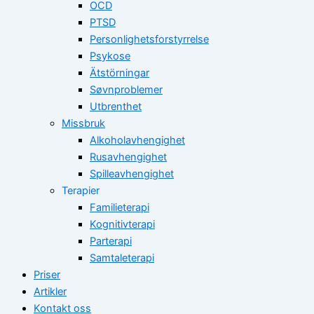
OCD
PTSD
Personlighetsforstyrrelse
Psykose
Ätstörningar
Søvnproblemer
Utbrenthet
Missbruk
Alkoholavhengighet
Rusavhengighet
Spilleavhengighet
Terapier
Familieterapi
Kognitivterapi
Parterapi
Samtaleterapi
Priser
Artikler
Kontakt oss