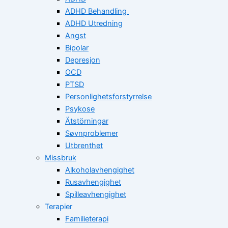
ADHD Behandling
ADHD Utredning
Angst
Bipolar
Depresjon
OCD
PTSD
Personlighetsforstyrrelse
Psykose
Ätstörningar
Søvnproblemer
Utbrenthet
Missbruk
Alkoholavhengighet
Rusavhengighet
Spilleavhengighet
Terapier
Familieterapi