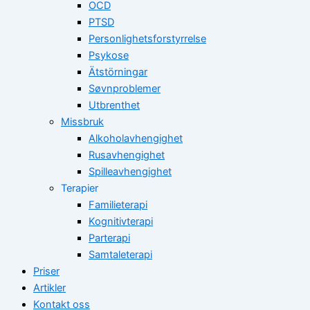
OCD
PTSD
Personlighetsforstyrrelse
Psykose
Ätstörningar
Søvnproblemer
Utbrenthet
Missbruk
Alkoholavhengighet
Rusavhengighet
Spilleavhengighet
Terapier
Familieterapi
Kognitivterapi
Parterapi
Samtaleterapi
Priser
Artikler
Kontakt oss