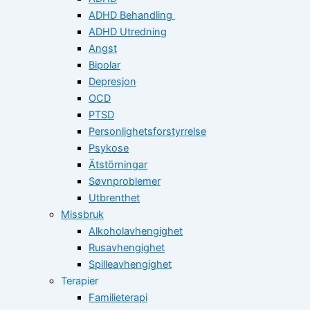
ADHD Behandling
ADHD Utredning
Angst
Bipolar
Depresjon
OCD
PTSD
Personlighetsforstyrrelse
Psykose
Ätstörningar
Søvnproblemer
Utbrenthet
Missbruk
Alkoholavhengighet
Rusavhengighet
Spilleavhengighet
Terapier
Familieterapi