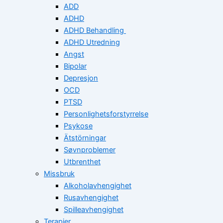
ADD
ADHD
ADHD Behandling
ADHD Utredning
Angst
Bipolar
Depresjon
OCD
PTSD
Personlighetsforstyrrelse
Psykose
Ätstörningar
Søvnproblemer
Utbrenthet
Missbruk
Alkoholavhengighet
Rusavhengighet
Spilleavhengighet
Terapier