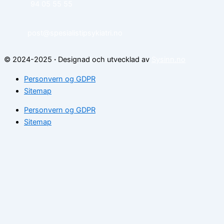
94 05 55 55
post@spesialistipsykiatri.no
© 2024-2025
·
Designad och utvecklad av
Sysinn.no
Personvern og GDPR
Sitemap
Personvern og GDPR
Sitemap