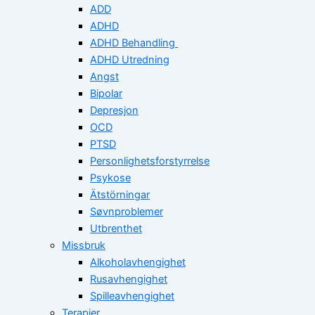
ADD
ADHD
ADHD Behandling
ADHD Utredning
Angst
Bipolar
Depresjon
OCD
PTSD
Personlighetsforstyrrelse
Psykose
Ätstörningar
Søvnproblemer
Utbrenthet
Missbruk
Alkoholavhengighet
Rusavhengighet
Spilleavhengighet
Terapier