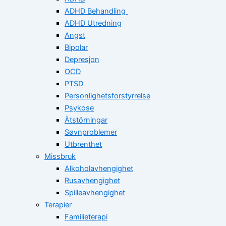
ADHD Behandling
ADHD Utredning
Angst
Bipolar
Depresjon
OCD
PTSD
Personlighetsforstyrrelse
Psykose
Ätstörningar
Søvnproblemer
Utbrenthet
Missbruk
Alkoholavhengighet
Rusavhengighet
Spilleavhengighet
Terapier
Familieterapi