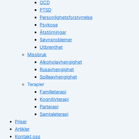
OCD
PTSD
Personlighetsforstyrrelse
Psykose
Ätstörningar
Søvnproblemer
Utbrenthet
Missbruk
Alkoholavhengighet
Rusavhengighet
Spilleavhengighet
Terapier
Familieterapi
Kognitivterapi
Parterapi
Samtaleterapi
Priser
Artikler
Kontakt oss