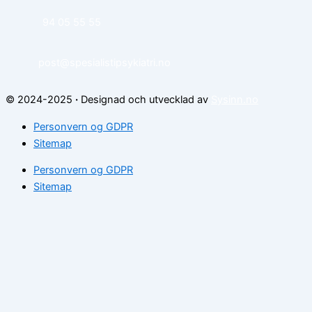
94 05 55 55
post@spesialistipsykiatri.no
© 2024-2025
·
Designad och utvecklad av
Sysinn.no
Personvern og GDPR
Sitemap
Personvern og GDPR
Sitemap