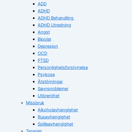
ADD
ADHD
ADHD Behandling
ADHD Utredning
Angst
Bipolar
Depresjon
OCD
PTSD
Personlighetsforstyrrelse
Psykose
Ätstörningar
Søvnproblemer
Utbrenthet
Missbruk
Alkoholavhengighet
Rusavhengighet
Spilleavhengighet
Terapier