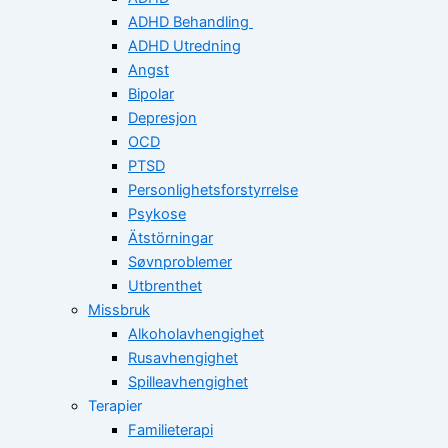
ADHD Behandling
ADHD Utredning
Angst
Bipolar
Depresjon
OCD
PTSD
Personlighetsforstyrrelse
Psykose
Ätstörningar
Søvnproblemer
Utbrenthet
Missbruk
Alkoholavhengighet
Rusavhengighet
Spilleavhengighet
Terapier
Familieterapi