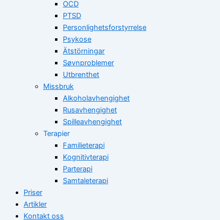
OCD
PTSD
Personlighetsforstyrrelse
Psykose
Ätstörningar
Søvnproblemer
Utbrenthet
Missbruk
Alkoholavhengighet
Rusavhengighet
Spilleavhengighet
Terapier
Familieterapi
Kognitivterapi
Parterapi
Samtaleterapi
Priser
Artikler
Kontakt oss