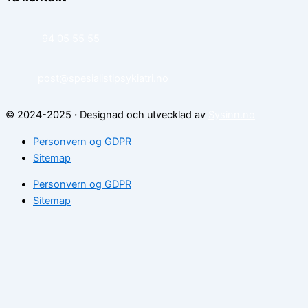
94 05 55 55
post@spesialistipsykiatri.no
© 2024-2025
·
Designad och utvecklad av
Sysinn.no
Personvern og GDPR
Sitemap
Personvern og GDPR
Sitemap