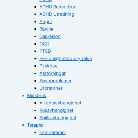
ADHD Behandling
ADHD Utredning
Angst
Bipolar
Depresjon
OCD
PTSD
Personlighetsforstyrrelse
Psykose
Ätstörningar
Søvnproblemer
Utbrenthet
Missbruk
Alkoholavhengighet
Rusavhengighet
Spilleavhengighet
Terapier
Familieterapi