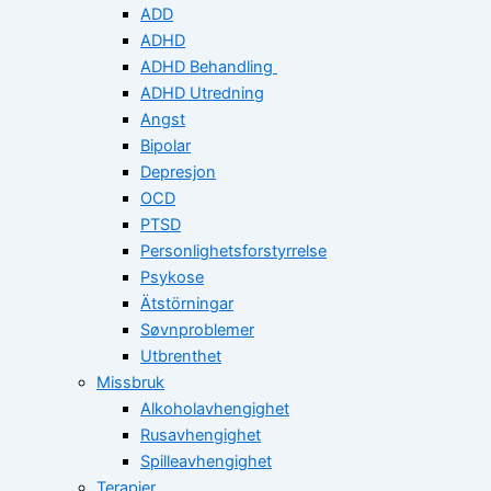
ADD
ADHD
ADHD Behandling
ADHD Utredning
Angst
Bipolar
Depresjon
OCD
PTSD
Personlighetsforstyrrelse
Psykose
Ätstörningar
Søvnproblemer
Utbrenthet
Missbruk
Alkoholavhengighet
Rusavhengighet
Spilleavhengighet
Terapier