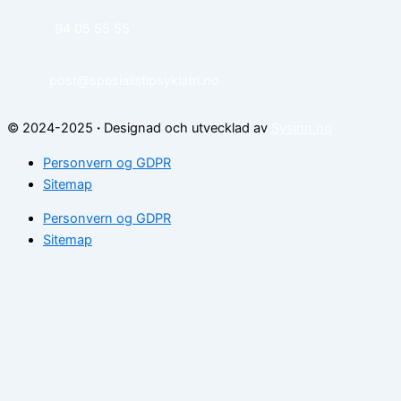
94 05 55 55
post@spesialistipsykiatri.no
© 2024-2025
·
Designad och utvecklad av
Sysinn.no
Personvern og GDPR
Sitemap
Personvern og GDPR
Sitemap