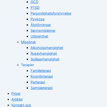
OCD
PTSD
Personlighetsforstyrrelse
Psykose
Ätstörningar
Søvnproblemer
Utbrenthet
Missbruk
Alkoholavhengighet
Rusavhengighet
Spilleavhengighet
Terapier
Familieterapi
Kognitivterapi
Parterapi
Samtaleterapi
Priser
Artikler
Kontakt oss