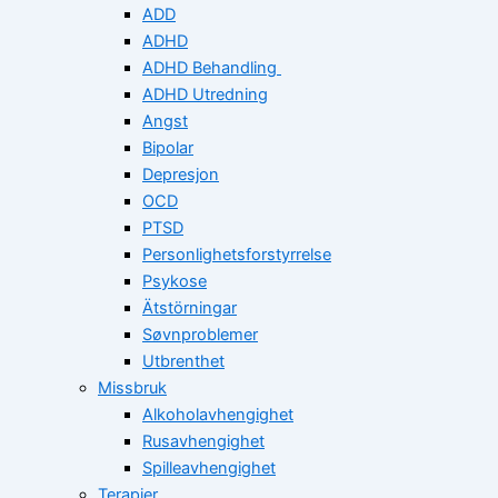
ADD
ADHD
ADHD Behandling
ADHD Utredning
Angst
Bipolar
Depresjon
OCD
PTSD
Personlighetsforstyrrelse
Psykose
Ätstörningar
Søvnproblemer
Utbrenthet
Missbruk
Alkoholavhengighet
Rusavhengighet
Spilleavhengighet
Terapier