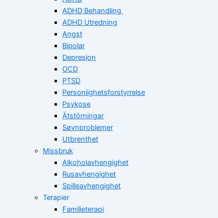
ADHD Behandling
ADHD Utredning
Angst
Bipolar
Depresjon
OCD
PTSD
Personlighetsforstyrrelse
Psykose
Ätstörningar
Søvnproblemer
Utbrenthet
Missbruk
Alkoholavhengighet
Rusavhengighet
Spilleavhengighet
Terapier
Familieterapi