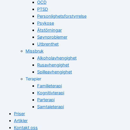
OCD
PTSD
Personlighetsforstyrrelse
Psykose
Ätstörningar
Søvnproblemer
Utbrenthet
Missbruk
Alkoholavhengighet
Rusavhengighet
Spilleavhengighet
Terapier
Familieterapi
Kognitivterapi
Parterapi
Samtaleterapi
Priser
Artikler
Kontakt oss