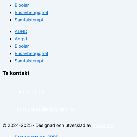
Bipolar
Rusavhengighet
Samtalsterapi
ADHD
Angst
Bipolar
Rusavhengighet
Samtalsterapi
Ta kontakt
94 05 55 55
post@spesialistipsykiatri.no
© 2024-2025
·
Designad och utvecklad av
Sysinn.no