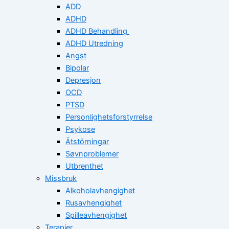
ADD
ADHD
ADHD Behandling
ADHD Utredning
Angst
Bipolar
Depresjon
OCD
PTSD
Personlighetsforstyrrelse
Psykose
Ätstörningar
Søvnproblemer
Utbrenthet
Missbruk
Alkoholavhengighet
Rusavhengighet
Spilleavhengighet
Terapier