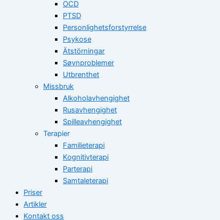
OCD
PTSD
Personlighetsforstyrrelse
Psykose
Ätstörningar
Søvnproblemer
Utbrenthet
Missbruk
Alkoholavhengighet
Rusavhengighet
Spilleavhengighet
Terapier
Familieterapi
Kognitivterapi
Parterapi
Samtaleterapi
Priser
Artikler
Kontakt oss