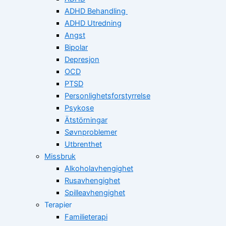
ADHD Behandling
ADHD Utredning
Angst
Bipolar
Depresjon
OCD
PTSD
Personlighetsforstyrrelse
Psykose
Ätstörningar
Søvnproblemer
Utbrenthet
Missbruk
Alkoholavhengighet
Rusavhengighet
Spilleavhengighet
Terapier
Familieterapi