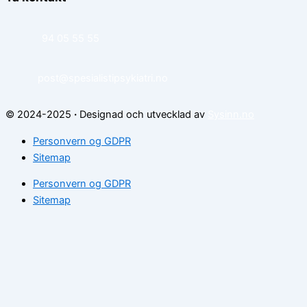
94 05 55 55
post@spesialistipsykiatri.no
© 2024-2025
·
Designad och utvecklad av
Sysinn.no
Personvern og GDPR
Sitemap
Personvern og GDPR
Sitemap