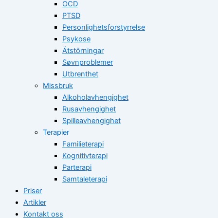
OCD
PTSD
Personlighetsforstyrrelse
Psykose
Ätstörningar
Søvnproblemer
Utbrenthet
Missbruk
Alkoholavhengighet
Rusavhengighet
Spilleavhengighet
Terapier
Familieterapi
Kognitivterapi
Parterapi
Samtaleterapi
Priser
Artikler
Kontakt oss