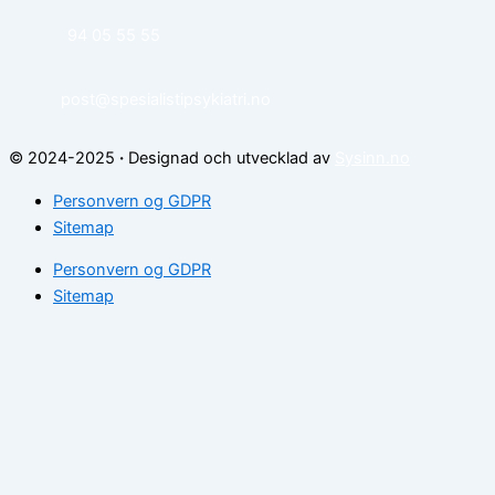
94 05 55 55
post@spesialistipsykiatri.no
© 2024-2025
·
Designad och utvecklad av
Sysinn.no
Personvern og GDPR
Sitemap
Personvern og GDPR
Sitemap