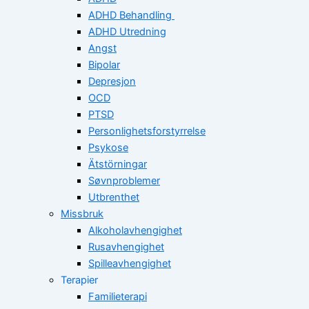
ADHD Behandling
ADHD Utredning
Angst
Bipolar
Depresjon
OCD
PTSD
Personlighetsforstyrrelse
Psykose
Ätstörningar
Søvnproblemer
Utbrenthet
Missbruk
Alkoholavhengighet
Rusavhengighet
Spilleavhengighet
Terapier
Familieterapi