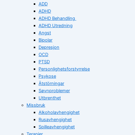
ADD
ADHD
ADHD Behandling
ADHD Utredning
Angst
Bipolar
Depresjon
OCD
PTSD
Personlighetsforstyrrelse
Psykose
Ätstörningar
Søvnproblemer
Utbrenthet
Missbruk
Alkoholavhengighet
Rusavhengighet
Spilleavhengighet
Terapier