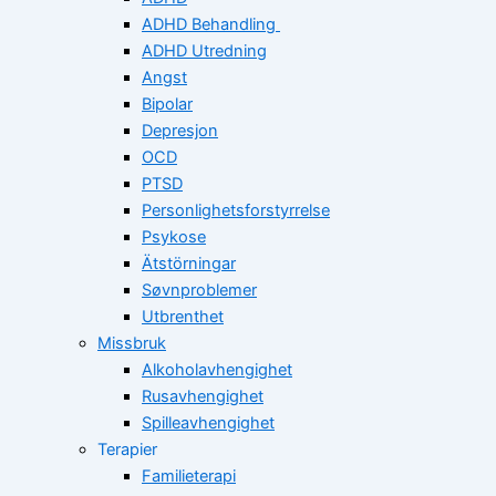
ADHD Behandling
ADHD Utredning
Angst
Bipolar
Depresjon
OCD
PTSD
Personlighetsforstyrrelse
Psykose
Ätstörningar
Søvnproblemer
Utbrenthet
Missbruk
Alkoholavhengighet
Rusavhengighet
Spilleavhengighet
Terapier
Familieterapi