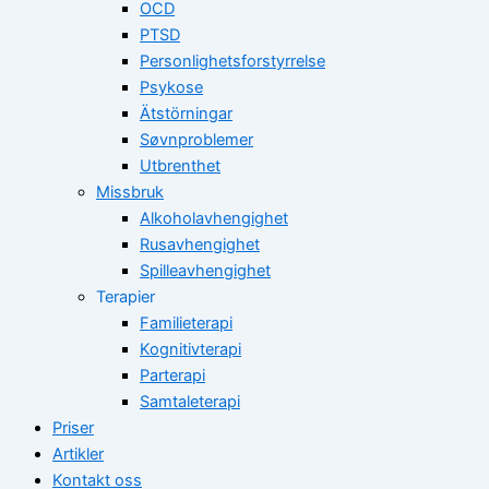
OCD
PTSD
Personlighetsforstyrrelse
Psykose
Ätstörningar
Søvnproblemer
Utbrenthet
Missbruk
Alkoholavhengighet
Rusavhengighet
Spilleavhengighet
Terapier
Familieterapi
Kognitivterapi
Parterapi
Samtaleterapi
Priser
Artikler
Kontakt oss