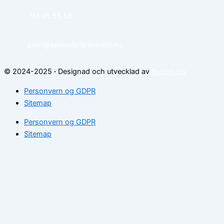
94 05 55 55
post@spesialistipsykiatri.no
© 2024-2025
·
Designad och utvecklad av
Sysinn.no
Personvern og GDPR
Sitemap
Personvern og GDPR
Sitemap