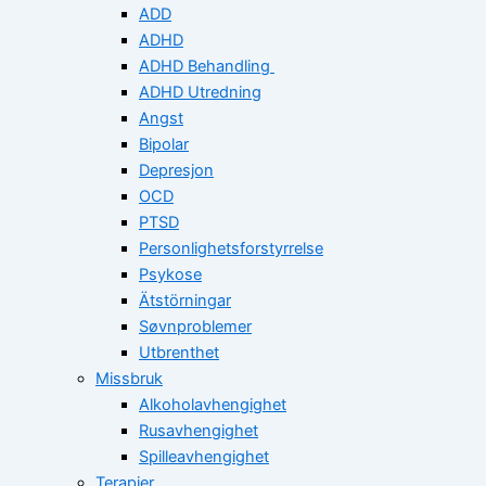
ADD
ADHD
ADHD Behandling
ADHD Utredning
Angst
Bipolar
Depresjon
OCD
PTSD
Personlighetsforstyrrelse
Psykose
Ätstörningar
Søvnproblemer
Utbrenthet
Missbruk
Alkoholavhengighet
Rusavhengighet
Spilleavhengighet
Terapier