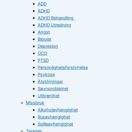
ADD
ADHD
ADHD Behandling
ADHD Utredning
Angst
Bipolar
Depresjon
OCD
PTSD
Personlighetsforstyrrelse
Psykose
Ätstörningar
Søvnproblemer
Utbrenthet
Missbruk
Alkoholavhengighet
Rusavhengighet
Spilleavhengighet
Terapier