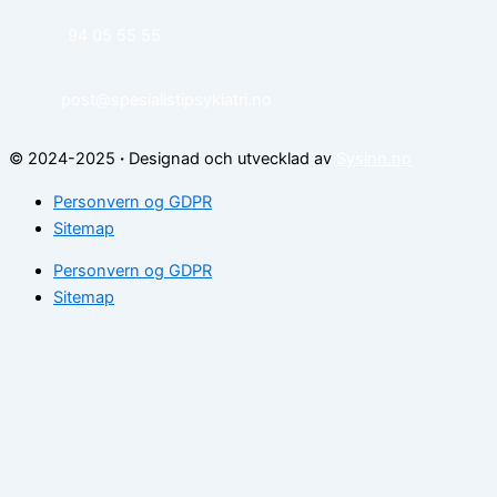
94 05 55 55
post@spesialistipsykiatri.no
© 2024-2025
·
Designad och utvecklad av
Sysinn.no
Personvern og GDPR
Sitemap
Personvern og GDPR
Sitemap