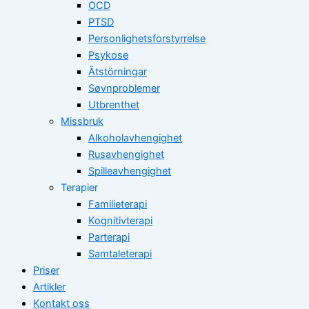
OCD
PTSD
Personlighetsforstyrrelse
Psykose
Ätstörningar
Søvnproblemer
Utbrenthet
Missbruk
Alkoholavhengighet
Rusavhengighet
Spilleavhengighet
Terapier
Familieterapi
Kognitivterapi
Parterapi
Samtaleterapi
Priser
Artikler
Kontakt oss