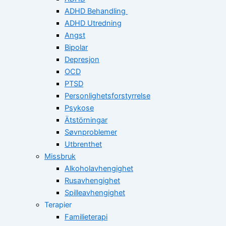
ADHD Behandling
ADHD Utredning
Angst
Bipolar
Depresjon
OCD
PTSD
Personlighetsforstyrrelse
Psykose
Ätstörningar
Søvnproblemer
Utbrenthet
Missbruk
Alkoholavhengighet
Rusavhengighet
Spilleavhengighet
Terapier
Familieterapi