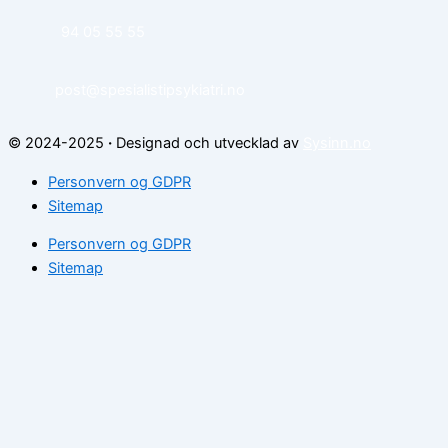
94 05 55 55
post@spesialistipsykiatri.no
© 2024-2025
·
Designad och utvecklad av
Sysinn.no
Personvern og GDPR
Sitemap
Personvern og GDPR
Sitemap