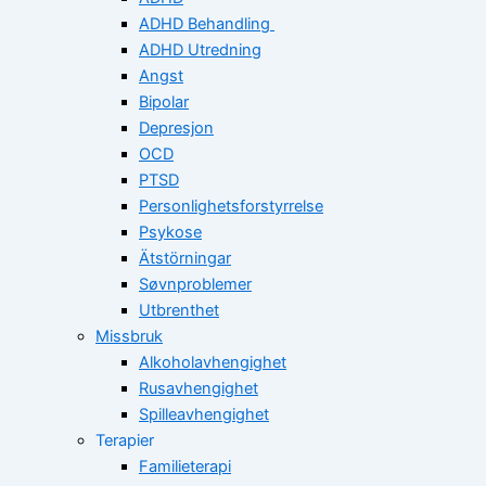
ADHD Behandling
ADHD Utredning
Angst
Bipolar
Depresjon
OCD
PTSD
Personlighetsforstyrrelse
Psykose
Ätstörningar
Søvnproblemer
Utbrenthet
Missbruk
Alkoholavhengighet
Rusavhengighet
Spilleavhengighet
Terapier
Familieterapi