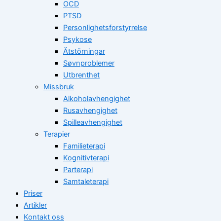
OCD
PTSD
Personlighetsforstyrrelse
Psykose
Ätstörningar
Søvnproblemer
Utbrenthet
Missbruk
Alkoholavhengighet
Rusavhengighet
Spilleavhengighet
Terapier
Familieterapi
Kognitivterapi
Parterapi
Samtaleterapi
Priser
Artikler
Kontakt oss