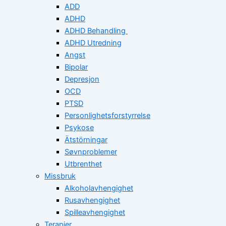
ADD
ADHD
ADHD Behandling
ADHD Utredning
Angst
Bipolar
Depresjon
OCD
PTSD
Personlighetsforstyrrelse
Psykose
Ätstörningar
Søvnproblemer
Utbrenthet
Missbruk
Alkoholavhengighet
Rusavhengighet
Spilleavhengighet
Terapier