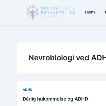
Skip
to
Hjem
content
Nevrobiologi ved AD
ADHD
Dårlig hukommelse og ADHD