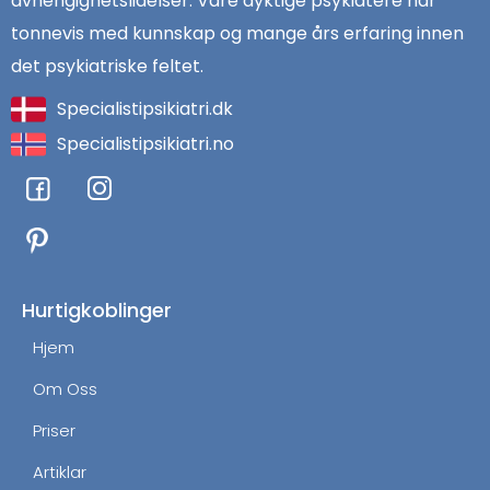
avhengighetslidelser. Våre dyktige psykiatere har
tonnevis med kunnskap og mange års erfaring innen
det psykiatriske feltet.
Specialistipsikiatri.dk
Specialistipsikiatri.no
F
I
a
n
c
s
e
t
b
a
o
g
Hurtigkoblinger
o
r
Hjem
k
a
m
Om Oss
Priser
Artiklar