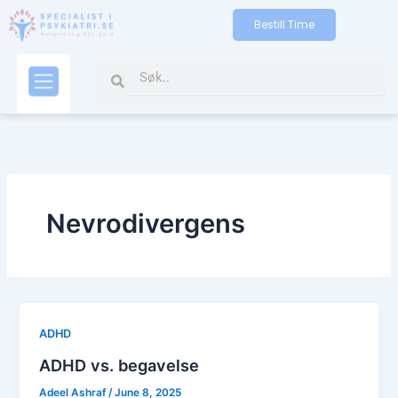
Skip
Bestill Time
to
content
Search
Search
Kontakt oss
Nevrodivergens
ADHD
ADHD vs. begavelse
Adeel Ashraf
/
June 8, 2025