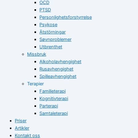
OCD
PTSD
Personlighetsforstyrrelse
Psykose
Ätstörningar
Søvnproblemer
Utbrenthet
Missbruk
Alkoholavhengighet
Rusavhengighet
Spilleavhengighet
Terapier
Familieterapi
Kognitivterapi
Parterapi
Samtaleterapi
Priser
Artikler
Kontakt oss