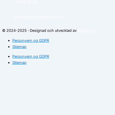
94 05 55 55
post@spesialistipsykiatri.no
© 2024-2025
·
Designad och utvecklad av
Sysinn.no
Personvern og GDPR
Sitemap
Personvern og GDPR
Sitemap