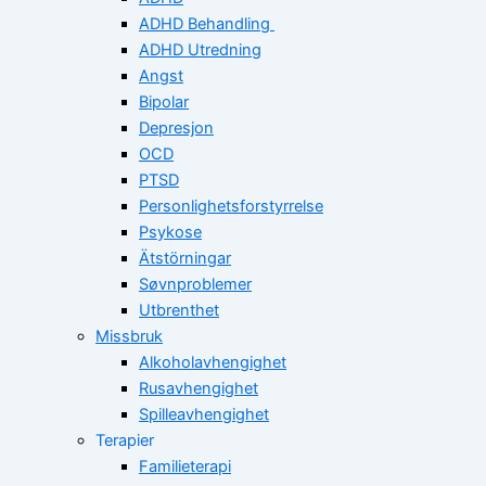
ADHD Behandling
ADHD Utredning
Angst
Bipolar
Depresjon
OCD
PTSD
Personlighetsforstyrrelse
Psykose
Ätstörningar
Søvnproblemer
Utbrenthet
Missbruk
Alkoholavhengighet
Rusavhengighet
Spilleavhengighet
Terapier
Familieterapi