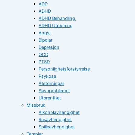
ADD
ADHD
ADHD Behandling
ADHD Utredning
Angst
Bipolar
Depresjon
OCD
PTSD
Personlighetsforstyrrelse
Psykose
Ätstörningar
Søvnproblemer
Utbrenthet
Missbruk
Alkoholavhengighet
Rusavhengighet
Spilleavhengighet
Terapier