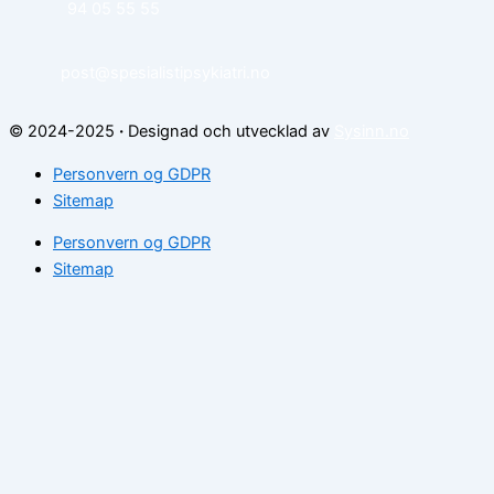
94 05 55 55
post@spesialistipsykiatri.no
© 2024-2025
·
Designad och utvecklad av
Sysinn.no
Personvern og GDPR
Sitemap
Personvern og GDPR
Sitemap