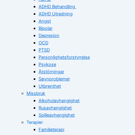
ADHD Behandling
ADHD Utredning
Angst
Bipolar
Depresjon
OCD
PTSD
Personlighetsforstyrrelse
Psykose
Ätstörningar
Søvnproblemer
Utbrenthet
Missbruk
Alkoholavhengighet
Rusavhengighet
Spilleavhengighet
Terapier
Familieterapi