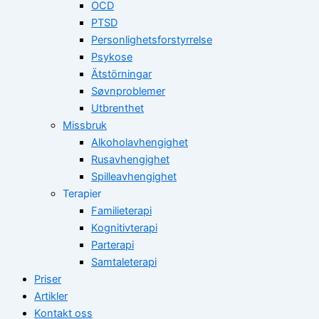
OCD
PTSD
Personlighetsforstyrrelse
Psykose
Ätstörningar
Søvnproblemer
Utbrenthet
Missbruk
Alkoholavhengighet
Rusavhengighet
Spilleavhengighet
Terapier
Familieterapi
Kognitivterapi
Parterapi
Samtaleterapi
Priser
Artikler
Kontakt oss