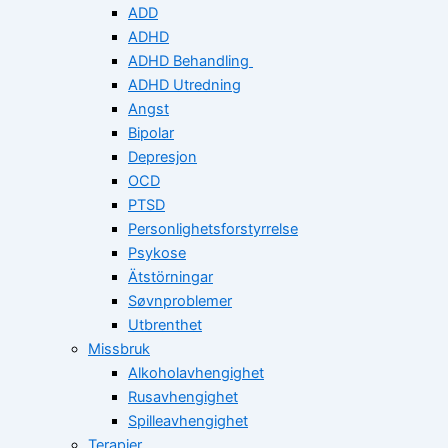
ADD
ADHD
ADHD Behandling
ADHD Utredning
Angst
Bipolar
Depresjon
OCD
PTSD
Personlighetsforstyrrelse
Psykose
Ätstörningar
Søvnproblemer
Utbrenthet
Missbruk
Alkoholavhengighet
Rusavhengighet
Spilleavhengighet
Terapier