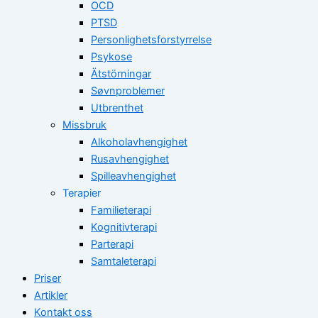
OCD
PTSD
Personlighetsforstyrrelse
Psykose
Ätstörningar
Søvnproblemer
Utbrenthet
Missbruk
Alkoholavhengighet
Rusavhengighet
Spilleavhengighet
Terapier
Familieterapi
Kognitivterapi
Parterapi
Samtaleterapi
Priser
Artikler
Kontakt oss