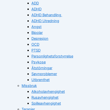
ADD
ADHD
ADHD Behandling
ADHD Utredning
Angst
Bipolar
Depresjon
OCD
PTSD
Personlighetsforstyrrelse
Psykose
Ätstörningar
Søvnproblemer
Utbrenthet
Missbruk
Alkoholavhengighet
Rusavhengighet
Spilleavhengighet
Terapier