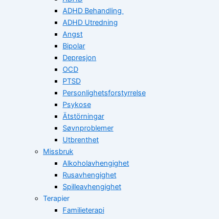
ADHD Behandling
ADHD Utredning
Angst
Bipolar
Depresjon
OCD
PTSD
Personlighetsforstyrrelse
Psykose
Ätstörningar
Søvnproblemer
Utbrenthet
Missbruk
Alkoholavhengighet
Rusavhengighet
Spilleavhengighet
Terapier
Familieterapi