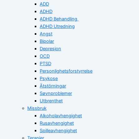
ADD
ADHD
ADHD Behandling
ADHD Utredning
Angst
Bipolar
Depresjon
OCD
PTSD
Personlighetsforstyrrelse
Psykose
Ätstörningar
Søvnproblemer
Utbrenthet
Missbruk
Alkoholavhengighet
Rusavhengighet
Spilleavhengighet
Terapier