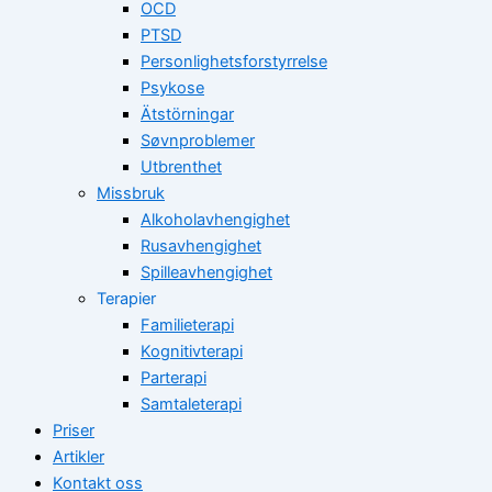
OCD
PTSD
Personlighetsforstyrrelse
Psykose
Ätstörningar
Søvnproblemer
Utbrenthet
Missbruk
Alkoholavhengighet
Rusavhengighet
Spilleavhengighet
Terapier
Familieterapi
Kognitivterapi
Parterapi
Samtaleterapi
Priser
Artikler
Kontakt oss