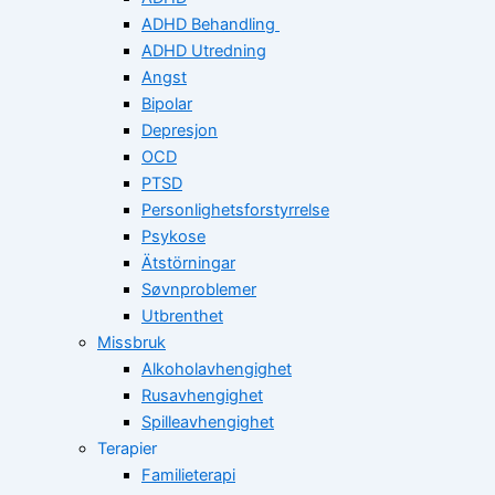
ADHD Behandling
ADHD Utredning
Angst
Bipolar
Depresjon
OCD
PTSD
Personlighetsforstyrrelse
Psykose
Ätstörningar
Søvnproblemer
Utbrenthet
Missbruk
Alkoholavhengighet
Rusavhengighet
Spilleavhengighet
Terapier
Familieterapi