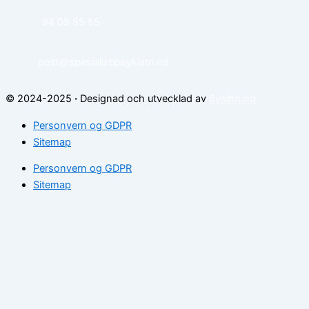
94 05 55 55
post@spesialistipsykiatri.no
© 2024-2025
·
Designad och utvecklad av
Sysinn.no
Personvern og GDPR
Sitemap
Personvern og GDPR
Sitemap