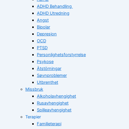
ADHD Behandling
ADHD Utredning
Angst
Bipolar
Depresjon
OCD
PTSD
Personlighetsforstyrrelse
Psykose
Ätstörningar
Søvnproblemer
Utbrenthet
Missbruk
Alkoholavhengighet
Rusavhengighet
Spilleavhengighet
Terapier
Familieterapi