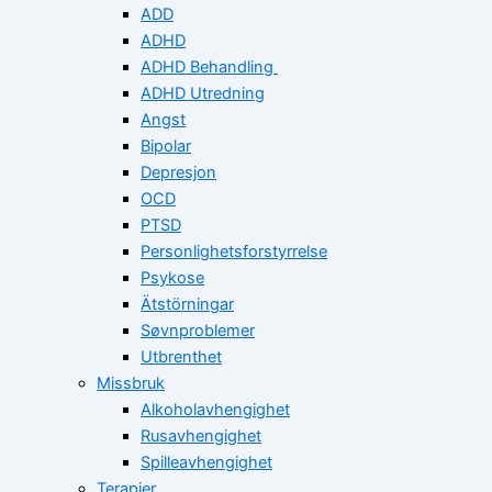
ADD
ADHD
ADHD Behandling
ADHD Utredning
Angst
Bipolar
Depresjon
OCD
PTSD
Personlighetsforstyrrelse
Psykose
Ätstörningar
Søvnproblemer
Utbrenthet
Missbruk
Alkoholavhengighet
Rusavhengighet
Spilleavhengighet
Terapier