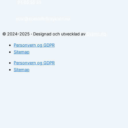
94 05 55 55
post@spesialistipsykiatri.no
© 2024-2025
·
Designad och utvecklad av
Sysinn.no
Personvern og GDPR
Sitemap
Personvern og GDPR
Sitemap