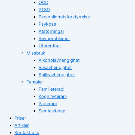
OCD
PTSD
Personlighetsforstyrrelse
Psykose
Ätstörningar
Søvnproblemer
Utbrenthet
Missbruk
Alkoholavhengighet
Rusavhengighet
Spilleavhengighet
Terapier
Familieterapi
Kognitivterapi
Parterapi
Samtaleterapi
Priser
Artikler
Kontakt oss