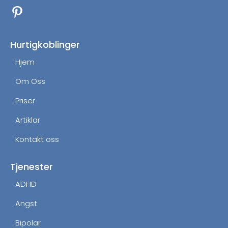
c
s
e
t
b
a
o
g
Hurtigkoblinger
o
r
Hjem
k
a
m
Om Oss
Priser
Artiklar
Kontakt oss
Tjenester
ADHD
Angst
Bipolar