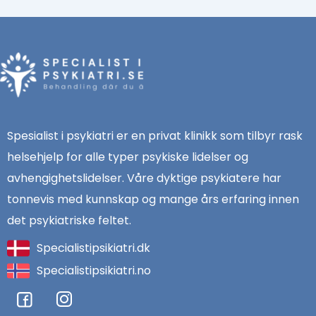
Spesialist i psykiatri er en privat klinikk som tilbyr rask
helsehjelp for alle typer psykiske lidelser og
avhengighetslidelser. Våre dyktige psykiatere har
tonnevis med kunnskap og mange års erfaring innen
det psykiatriske feltet.
Specialistipsikiatri.dk
Specialistipsikiatri.no
F
I
a
n