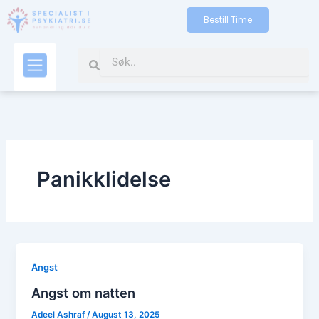
Skip
Bestill Time
to
content
Search
Search
Kontakt oss
Panikklidelse
Angst
Angst om natten
Adeel Ashraf
/
August 13, 2025