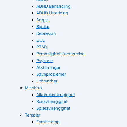
ADHD Behandling
ADHD Utredning
Angst
Bipolar
Depresjon
OCD
PTSD
Personlighetsforstyrrelse
Psykose
Ätstörningar
Søvnproblemer
Utbrenthet
Missbruk
Alkoholavhengighet
Rusavhengighet
Spilleavhengighet
Terapier
Familieterapi