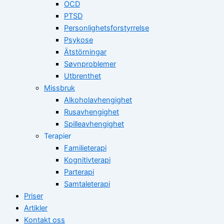
OCD
PTSD
Personlighetsforstyrrelse
Psykose
Ätstörningar
Søvnproblemer
Utbrenthet
Missbruk
Alkoholavhengighet
Rusavhengighet
Spilleavhengighet
Terapier
Familieterapi
Kognitivterapi
Parterapi
Samtaleterapi
Priser
Artikler
Kontakt oss