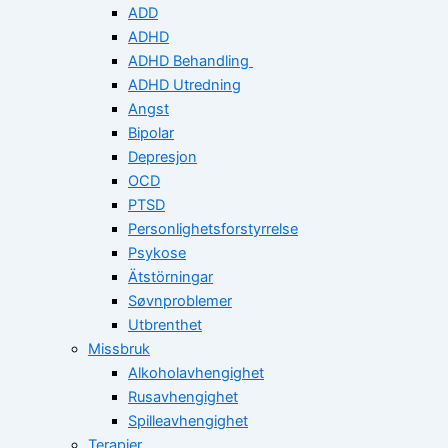
ADD
ADHD
ADHD Behandling
ADHD Utredning
Angst
Bipolar
Depresjon
OCD
PTSD
Personlighetsforstyrrelse
Psykose
Ätstörningar
Søvnproblemer
Utbrenthet
Missbruk
Alkoholavhengighet
Rusavhengighet
Spilleavhengighet
Terapier