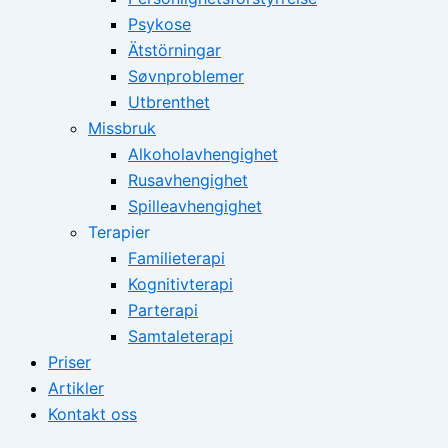
Psykose
Ätstörningar
Søvnproblemer
Utbrenthet
Missbruk
Alkoholavhengighet
Rusavhengighet
Spilleavhengighet
Terapier
Familieterapi
Kognitivterapi
Parterapi
Samtaleterapi
Priser
Artikler
Kontakt oss