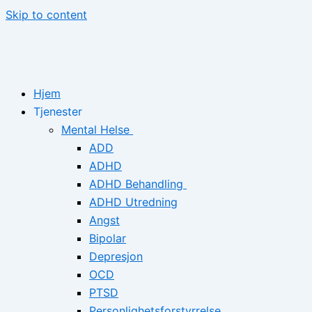
Skip to content
Hjem
Tjenester
Mental Helse
ADD
ADHD
ADHD Behandling
ADHD Utredning
Angst
Bipolar
Depresjon
OCD
PTSD
Personlighetsforstyrrelse