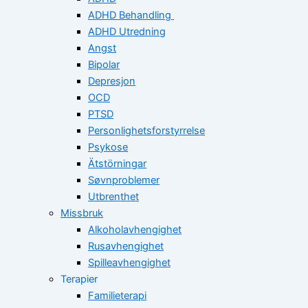
ADHD Behandling
ADHD Utredning
Angst
Bipolar
Depresjon
OCD
PTSD
Personlighetsforstyrrelse
Psykose
Ätstörningar
Søvnproblemer
Utbrenthet
Missbruk
Alkoholavhengighet
Rusavhengighet
Spilleavhengighet
Terapier
Familieterapi