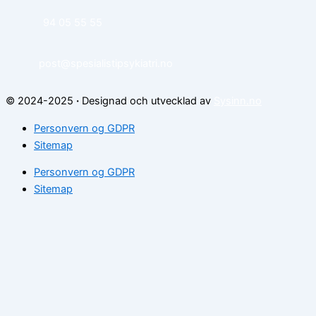
94 05 55 55
post@spesialistipsykiatri.no
© 2024-2025
·
Designad och utvecklad av
Sysinn.no
Personvern og GDPR
Sitemap
Personvern og GDPR
Sitemap