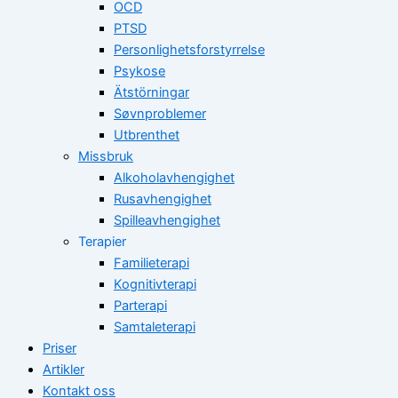
OCD
PTSD
Personlighetsforstyrrelse
Psykose
Ätstörningar
Søvnproblemer
Utbrenthet
Missbruk
Alkoholavhengighet
Rusavhengighet
Spilleavhengighet
Terapier
Familieterapi
Kognitivterapi
Parterapi
Samtaleterapi
Priser
Artikler
Kontakt oss