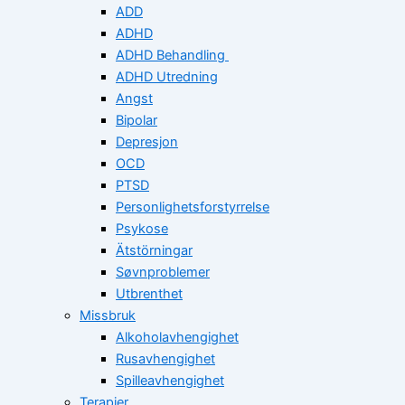
ADD
ADHD
ADHD Behandling
ADHD Utredning
Angst
Bipolar
Depresjon
OCD
PTSD
Personlighetsforstyrrelse
Psykose
Ätstörningar
Søvnproblemer
Utbrenthet
Missbruk
Alkoholavhengighet
Rusavhengighet
Spilleavhengighet
Terapier