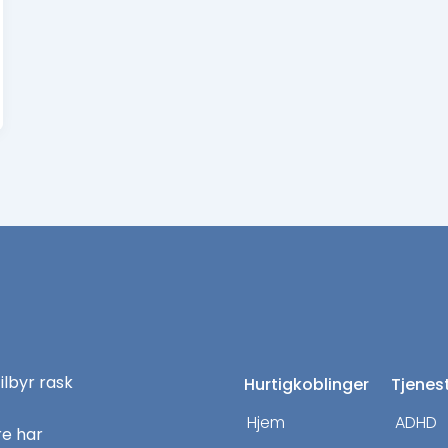
tilbyr rask
Hurtigkoblinger
Tjenes
Hjem
ADHD
re har