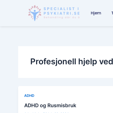
Skip
to
Hjem
content
Profesjonell hjelp ve
ADHD
ADHD og Rusmisbruk