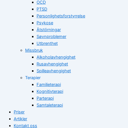
OCD
PTSD
Personlighetsforstyrrelse
Psykose
Ätstörningar
Søvnproblemer
Utbrenthet
Missbruk
Alkoholavhengighet
Rusavhengighet
Spilleavhengighet
Terapier
Familieterapi
Kognitivterapi
Parterapi
Samtaleterapi
Priser
Artikler
Kontakt oss