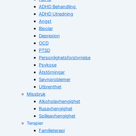
ADHD Behandling
ADHD Utredning
Angst
Bipolar
Depresjon
OCD
PTSD
Personlighetsforstyrrelse
Psykose
Ätstörningar
Søvnproblemer
Utbrenthet
Missbruk
Alkoholavhengighet
Rusavhengighet
Spilleavhengighet
Terapier
Familieterapi