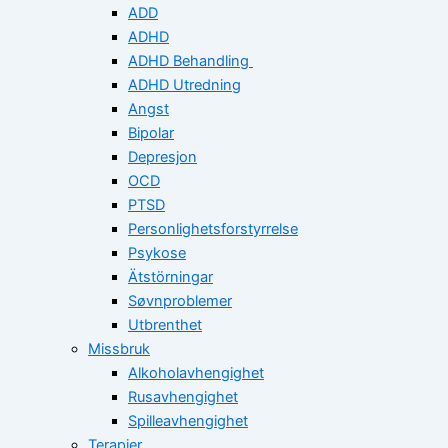
ADD
ADHD
ADHD Behandling
ADHD Utredning
Angst
Bipolar
Depresjon
OCD
PTSD
Personlighetsforstyrrelse
Psykose
Ätstörningar
Søvnproblemer
Utbrenthet
Missbruk
Alkoholavhengighet
Rusavhengighet
Spilleavhengighet
Terapier