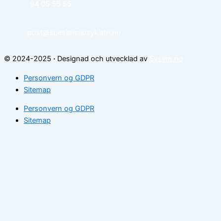
94 05 55 55
post@spesialistipsykiatri.no
© 2024-2025
·
Designad och utvecklad av
Sysinn.no
Personvern og GDPR
Sitemap
Personvern og GDPR
Sitemap