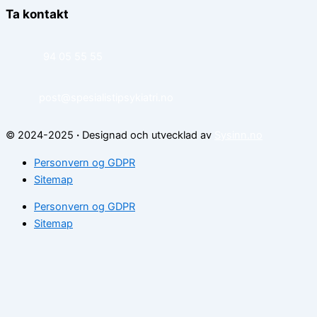
Ta kontakt
94 05 55 55
post@spesialistipsykiatri.no
© 2024-2025
·
Designad och utvecklad av
Sysinn.no
Personvern og GDPR
Sitemap
Personvern og GDPR
Sitemap