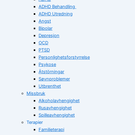
ADHD Behandling
ADHD Utredning
Angst
Bipolar
Depresjon
OCD
PTSD
Personlighetsforstyrrelse
Psykose
Ätstörningar
Søvnproblemer
Utbrenthet
Missbruk
Alkoholavhengighet
Rusavhengighet
Spilleavhengighet
Terapier
Familieterapi