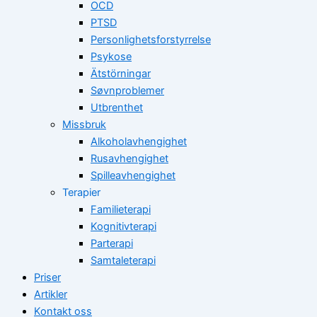
OCD
PTSD
Personlighetsforstyrrelse
Psykose
Ätstörningar
Søvnproblemer
Utbrenthet
Missbruk
Alkoholavhengighet
Rusavhengighet
Spilleavhengighet
Terapier
Familieterapi
Kognitivterapi
Parterapi
Samtaleterapi
Priser
Artikler
Kontakt oss