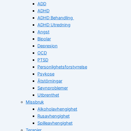
ADD
ADHD
ADHD Behandling
ADHD Utredning
Angst
Bipolar
Depresjon
OCD
PTSD
Personlighetsforstyrrelse
Psykose
Ätstörningar
Søvnproblemer
Utbrenthet
Missbruk
Alkoholavhengighet
Rusavhengighet
Spilleavhengighet
Terapier