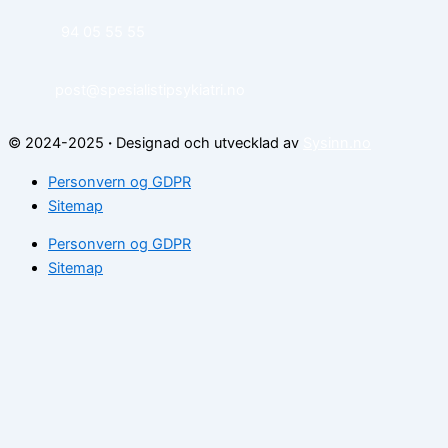
94 05 55 55
post@spesialistipsykiatri.no
© 2024-2025
·
Designad och utvecklad av
Sysinn.no
Personvern og GDPR
Sitemap
Personvern og GDPR
Sitemap