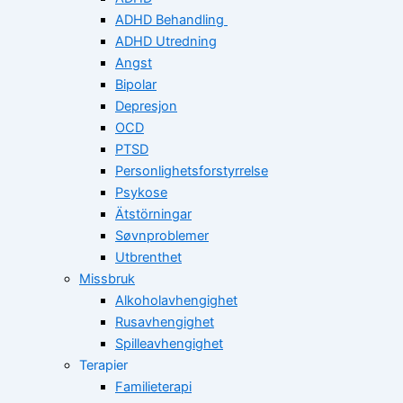
ADHD Behandling
ADHD Utredning
Angst
Bipolar
Depresjon
OCD
PTSD
Personlighetsforstyrrelse
Psykose
Ätstörningar
Søvnproblemer
Utbrenthet
Missbruk
Alkoholavhengighet
Rusavhengighet
Spilleavhengighet
Terapier
Familieterapi