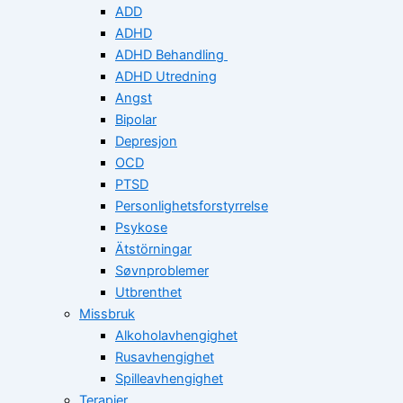
ADD
ADHD
ADHD Behandling
ADHD Utredning
Angst
Bipolar
Depresjon
OCD
PTSD
Personlighetsforstyrrelse
Psykose
Ätstörningar
Søvnproblemer
Utbrenthet
Missbruk
Alkoholavhengighet
Rusavhengighet
Spilleavhengighet
Terapier