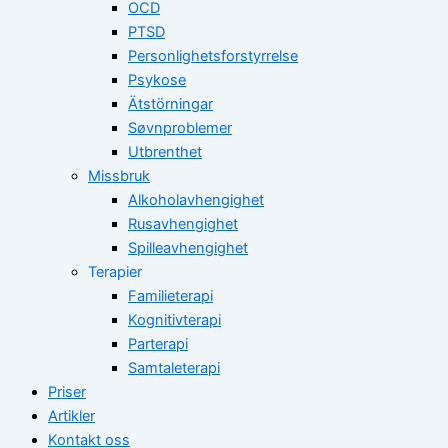
OCD
PTSD
Personlighetsforstyrrelse
Psykose
Ätstörningar
Søvnproblemer
Utbrenthet
Missbruk
Alkoholavhengighet
Rusavhengighet
Spilleavhengighet
Terapier
Familieterapi
Kognitivterapi
Parterapi
Samtaleterapi
Priser
Artikler
Kontakt oss