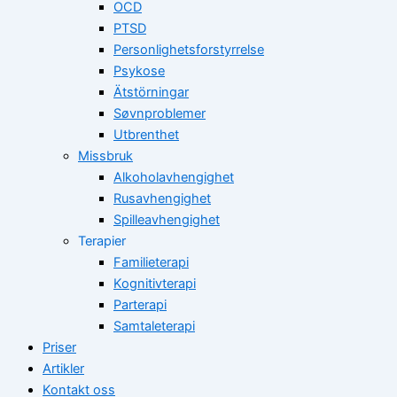
OCD
PTSD
Personlighetsforstyrrelse
Psykose
Ätstörningar
Søvnproblemer
Utbrenthet
Missbruk
Alkoholavhengighet
Rusavhengighet
Spilleavhengighet
Terapier
Familieterapi
Kognitivterapi
Parterapi
Samtaleterapi
Priser
Artikler
Kontakt oss