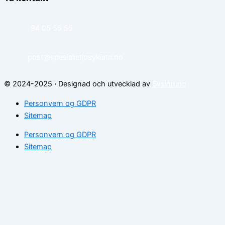
94 05 55 55
post@spesialistipsykiatri.no
© 2024-2025
·
Designad och utvecklad av
Sysinn.no
Personvern og GDPR
Sitemap
Personvern og GDPR
Sitemap