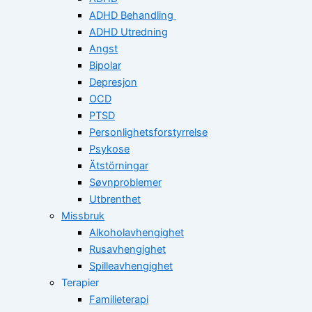
ADHD Behandling
ADHD Utredning
Angst
Bipolar
Depresjon
OCD
PTSD
Personlighetsforstyrrelse
Psykose
Ätstörningar
Søvnproblemer
Utbrenthet
Missbruk
Alkoholavhengighet
Rusavhengighet
Spilleavhengighet
Terapier
Familieterapi