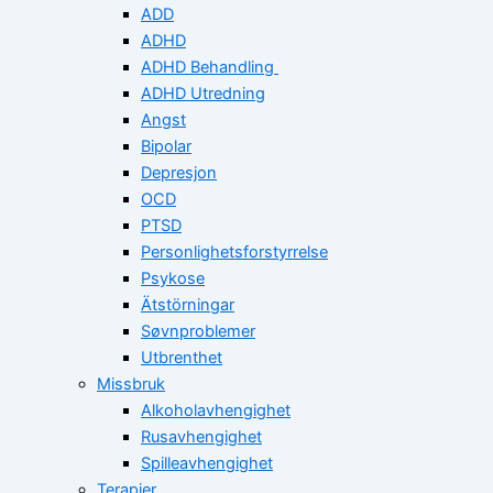
ADD
ADHD
ADHD Behandling
ADHD Utredning
Angst
Bipolar
Depresjon
OCD
PTSD
Personlighetsforstyrrelse
Psykose
Ätstörningar
Søvnproblemer
Utbrenthet
Missbruk
Alkoholavhengighet
Rusavhengighet
Spilleavhengighet
Terapier