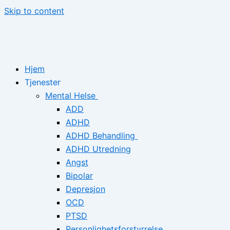
Skip to content
Hjem
Tjenester
Mental Helse
ADD
ADHD
ADHD Behandling
ADHD Utredning
Angst
Bipolar
Depresjon
OCD
PTSD
Personlighetsforstyrrelse