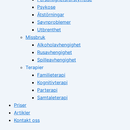
Psykose
Ätstörningar
Søvnproblemer
Utbrenthet
Missbruk
Alkoholavhengighet
Rusavhengighet
Spilleavhengighet
Terapier
Familieterapi
Kognitivterapi
Parterapi
Samtaleterapi
Priser
Artikler
Kontakt oss