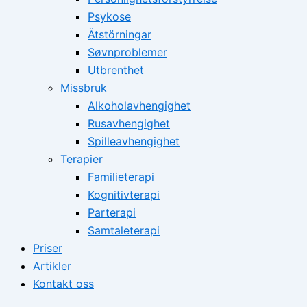
Psykose
Ätstörningar
Søvnproblemer
Utbrenthet
Missbruk
Alkoholavhengighet
Rusavhengighet
Spilleavhengighet
Terapier
Familieterapi
Kognitivterapi
Parterapi
Samtaleterapi
Priser
Artikler
Kontakt oss