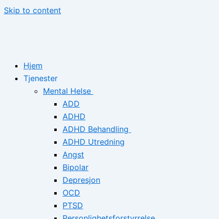
Skip to content
Hjem
Tjenester
Mental Helse
ADD
ADHD
ADHD Behandling
ADHD Utredning
Angst
Bipolar
Depresjon
OCD
PTSD
Personlighetsforstyrrelse