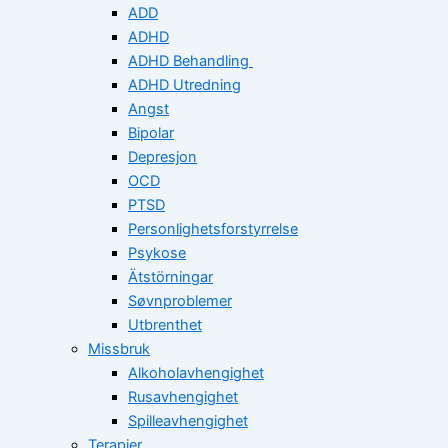
ADD
ADHD
ADHD Behandling
ADHD Utredning
Angst
Bipolar
Depresjon
OCD
PTSD
Personlighetsforstyrrelse
Psykose
Ätstörningar
Søvnproblemer
Utbrenthet
Missbruk
Alkoholavhengighet
Rusavhengighet
Spilleavhengighet
Terapier