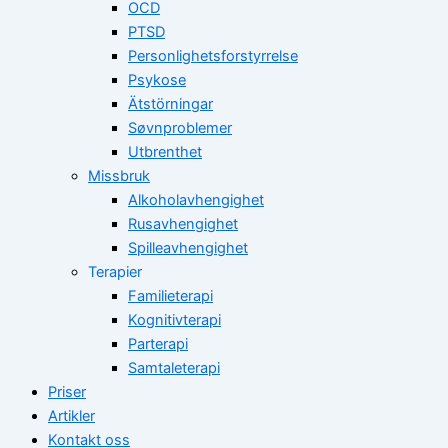
OCD
PTSD
Personlighetsforstyrrelse
Psykose
Ätstörningar
Søvnproblemer
Utbrenthet
Missbruk
Alkoholavhengighet
Rusavhengighet
Spilleavhengighet
Terapier
Familieterapi
Kognitivterapi
Parterapi
Samtaleterapi
Priser
Artikler
Kontakt oss