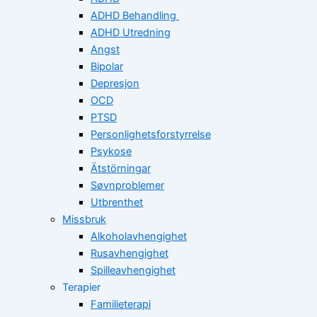
ADHD Behandling
ADHD Utredning
Angst
Bipolar
Depresjon
OCD
PTSD
Personlighetsforstyrrelse
Psykose
Ätstörningar
Søvnproblemer
Utbrenthet
Missbruk
Alkoholavhengighet
Rusavhengighet
Spilleavhengighet
Terapier
Familieterapi