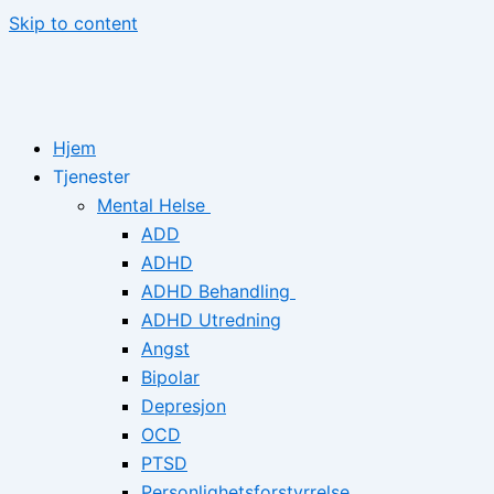
Skip to content
Hjem
Tjenester
Mental Helse
ADD
ADHD
ADHD Behandling
ADHD Utredning
Angst
Bipolar
Depresjon
OCD
PTSD
Personlighetsforstyrrelse