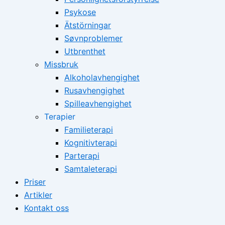
Psykose
Ätstörningar
Søvnproblemer
Utbrenthet
Missbruk
Alkoholavhengighet
Rusavhengighet
Spilleavhengighet
Terapier
Familieterapi
Kognitivterapi
Parterapi
Samtaleterapi
Priser
Artikler
Kontakt oss