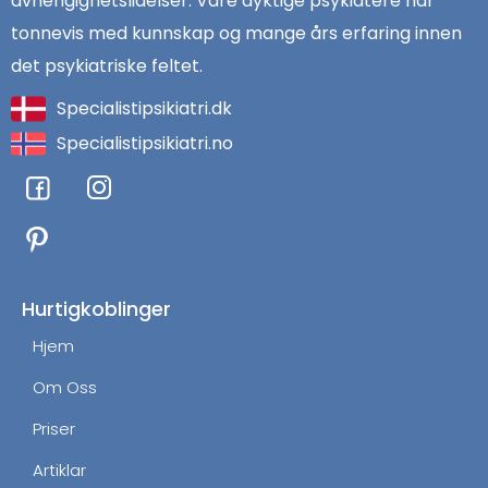
avhengighetslidelser. Våre dyktige psykiatere har
tonnevis med kunnskap og mange års erfaring innen
det psykiatriske feltet.
Specialistipsikiatri.dk
Specialistipsikiatri.no
F
I
a
n
c
s
e
t
b
a
o
g
Hurtigkoblinger
o
r
Hjem
k
a
m
Om Oss
Priser
Artiklar