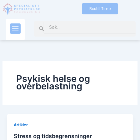
Skip
Bestill Time
to
content
Search
Search
Kontakt oss
Psykisk helse og
overbelastning
Artikler
Stress og tidsbegrensninger