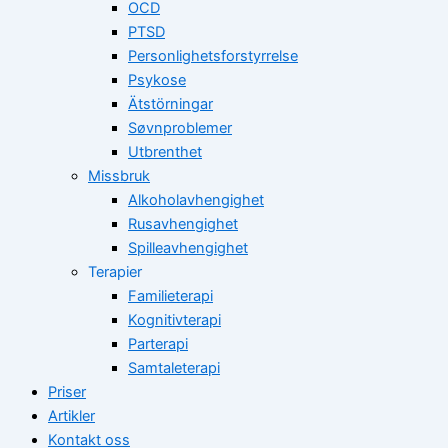
OCD
PTSD
Personlighetsforstyrrelse
Psykose
Ätstörningar
Søvnproblemer
Utbrenthet
Missbruk
Alkoholavhengighet
Rusavhengighet
Spilleavhengighet
Terapier
Familieterapi
Kognitivterapi
Parterapi
Samtaleterapi
Priser
Artikler
Kontakt oss