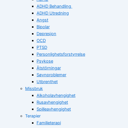
ADHD Behandling
ADHD Utredning
Angst
Bipolar
Depresjon
OCD
PTSD
Personlighetsforstyrrelse
Psykose
Ätstörningar
Søvnproblemer
Utbrenthet
Missbruk
Alkoholavhengighet
Rusavhengighet
Spilleavhengighet
Terapier
Familieterapi