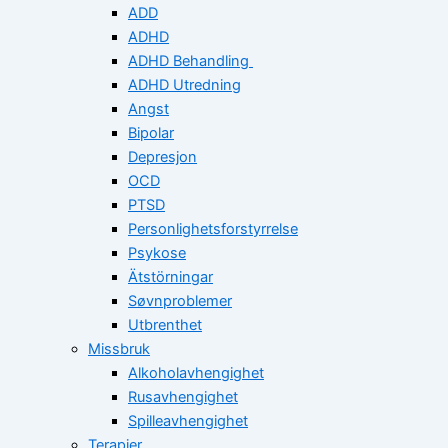
ADD
ADHD
ADHD Behandling
ADHD Utredning
Angst
Bipolar
Depresjon
OCD
PTSD
Personlighetsforstyrrelse
Psykose
Ätstörningar
Søvnproblemer
Utbrenthet
Missbruk
Alkoholavhengighet
Rusavhengighet
Spilleavhengighet
Terapier