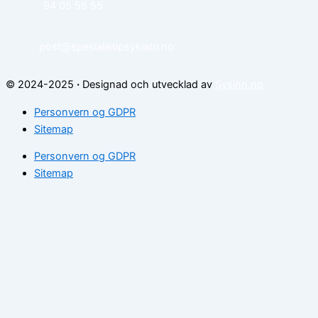
94 05 55 55
post@spesialistipsykiatri.no
© 2024-2025
·
Designad och utvecklad av
Sysinn.no
Personvern og GDPR
Sitemap
Personvern og GDPR
Sitemap