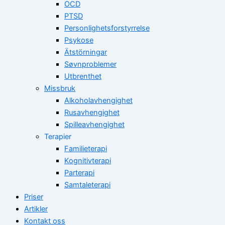
OCD
PTSD
Personlighetsforstyrrelse
Psykose
Ätstörningar
Søvnproblemer
Utbrenthet
Missbruk
Alkoholavhengighet
Rusavhengighet
Spilleavhengighet
Terapier
Familieterapi
Kognitivterapi
Parterapi
Samtaleterapi
Priser
Artikler
Kontakt oss