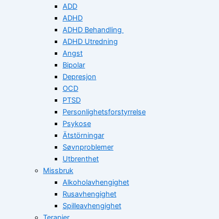
ADD
ADHD
ADHD Behandling
ADHD Utredning
Angst
Bipolar
Depresjon
OCD
PTSD
Personlighetsforstyrrelse
Psykose
Ätstörningar
Søvnproblemer
Utbrenthet
Missbruk
Alkoholavhengighet
Rusavhengighet
Spilleavhengighet
Terapier