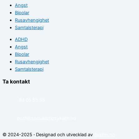
Angst
Bipolar
Rusavhengighet
Samtalsterapi
ADHD
Angst
Bipolar
Rusavhengighet
Samtalsterapi
Ta kontakt
94 05 55 55
post@spesialistipsykiatri.no
© 2024-2025
·
Designad och utvecklad av
Sysinn.no