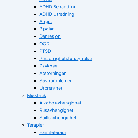
ADHD Behandling
ADHD Utredning
Angst
Bipolar
Depresjon
OCD
PTSD
Personlighetsforstyrrelse
Psykose
Ätstörningar
Søvnproblemer
Utbrenthet
Missbruk
Alkoholavhengighet
Rusavhengighet
Spilleavhengighet
Terapier
Familieterapi